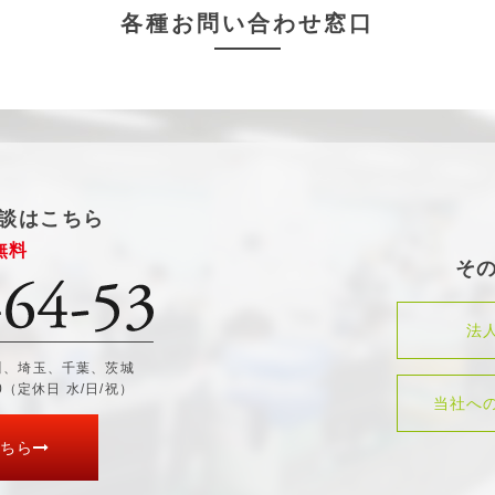
各種お問い合わせ窓口
談はこちら
無料
そ
法
川、埼玉、千葉、茨城
30（定休日 水/日/祝）
当社へ
ちら