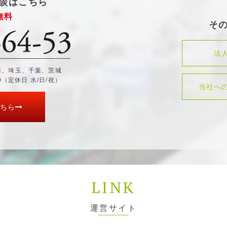
談はこちら
無料
そ
法
川、埼玉、千葉、茨城
30（定休日 水/日/祝）
当社へ
ちら
LINK
運営サイト