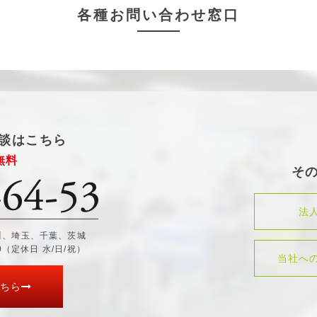
各種お問い合わせ窓口
談はこちら
無料
そ
法
川、埼玉、千葉、茨城
30（定休日 水/日/祝）
当社へ
ちら