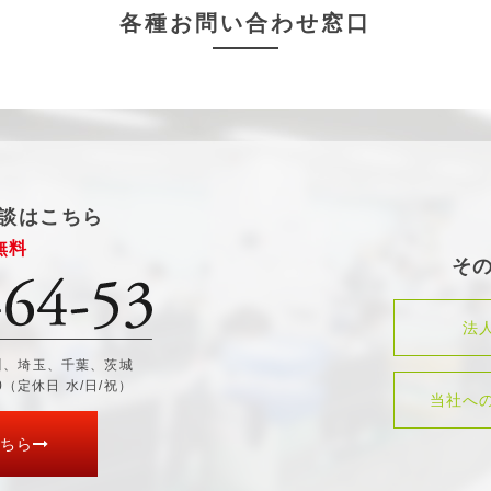
各種お問い合わせ窓口
談はこちら
無料
そ
法
川、埼玉、千葉、茨城
30（定休日 水/日/祝）
当社へ
ちら