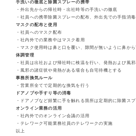
手洗いの徹底と除菌スプレーの携帯
・外出先からの帰社時・出社時等の手洗いの徹底
・社員への携帯除菌スプレーの配布、外出先での手指消毒
マスクの配布と使用
・社員へのマスク配布
・社内外での業務中はマスク着用
・マスク使用時は鼻と口を覆い、隙間が無いように鼻から
体調管理
・社員は出社および帰社時に検温を行い、発熱および風邪
・風邪の諸症状や発熱がある場合も自宅待機とする
事務所換気ルール
・営業所全てで定期的な換気を行う
ドアノブや手すり等の消毒
・ドアノブなど頻繁に手を触れる箇所は定期的に除菌スプ
オンライン業務の活用
・社内外でのオンライン会議の活用
・テレワーク可能業務社員のテレワークの実施
以上