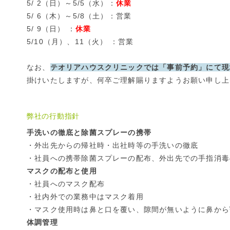
5/ 2（日）～5/5（水）：
休業
5/ 6（木）～5/8（土）：営業
5/ 9（日） ：
休業
5/10（月）、11（火） ：営業
なお、
テオリアハウスクリニックでは「事前予約」にて現
掛けいたしますが、何卒ご理解賜りますようお願い申し上
弊社の行動指針
手洗いの徹底と除菌スプレーの携帯
・外出先からの帰社時・出社時等の手洗いの徹底
・社員への携帯除菌スプレーの配布、外出先での手指消毒
マスクの配布と使用
・社員へのマスク配布
・社内外での業務中はマスク着用
・マスク使用時は鼻と口を覆い、隙間が無いように鼻から
体調管理