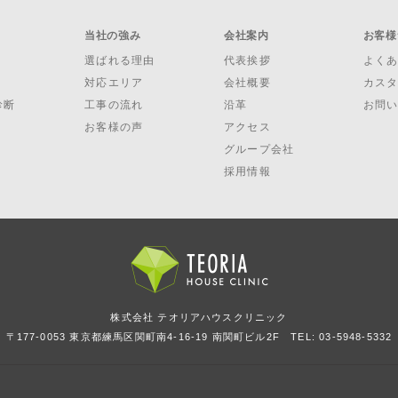
当社の強み
会社案内
お客様
選ばれる理由
代表挨拶
よく
対応エリア
会社概要
カス
診断
工事の流れ
沿革
お問
お客様の声
アクセス
グループ会社
採用情報
株式会社 テオリアハウスクリニック
〒177-0053 東京都練馬区関町南4-16-19 南関町ビル2F
TEL: 03-5948-5332