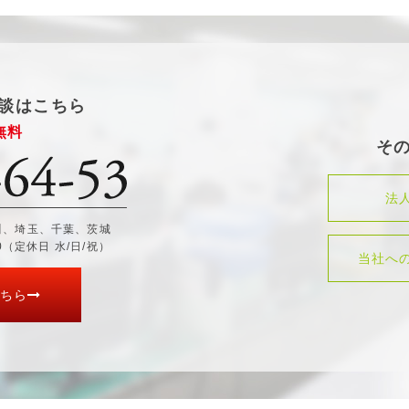
談はこちら
無料
そ
法
川、埼玉、千葉、茨城
30（定休日 水/日/祝）
当社へ
ちら