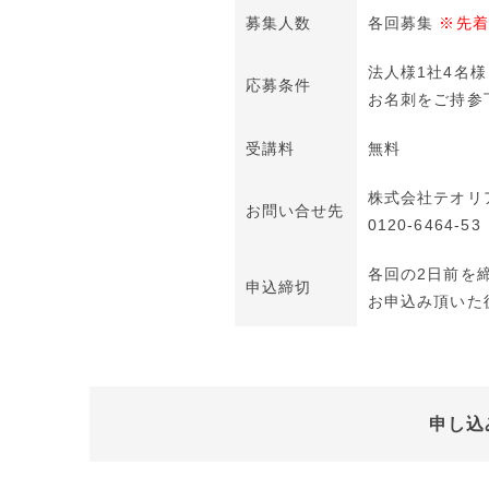
募集人数
各回募集
※先着
法人様1社4名
応募条件
お名刺をご持参
受講料
無料
株式会社テオリ
お問い合せ先
0120-6464-53
各回の2日前を
申込締切
お申込み頂いた
申し込