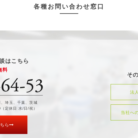
各種お問い合わせ窓口
談はこちら
無料
そ
法
川、埼玉、千葉、茨城
30（定休日 水/日/祝）
当社へ
ちら