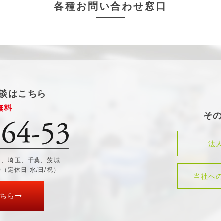
各種お問い合わせ窓口
談はこちら
無料
そ
法
川、埼玉、千葉、茨城
30（定休日 水/日/祝）
当社へ
ちら