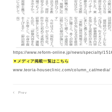
https://www.reform-online.jp/news/specialty/15
▼メディア掲載一覧はこちら
www.teoria-houseclinic.com/column_cat/media/
Prev